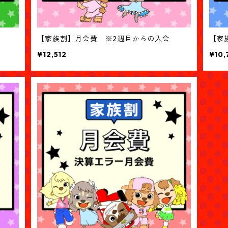
【家族割】月会費 ※2週目からの入会
【家
¥12,512
¥10,