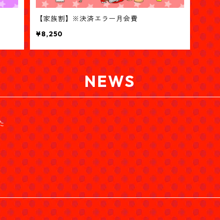
【家族割】※決済エラー月会費
¥8,250
NEWS
た