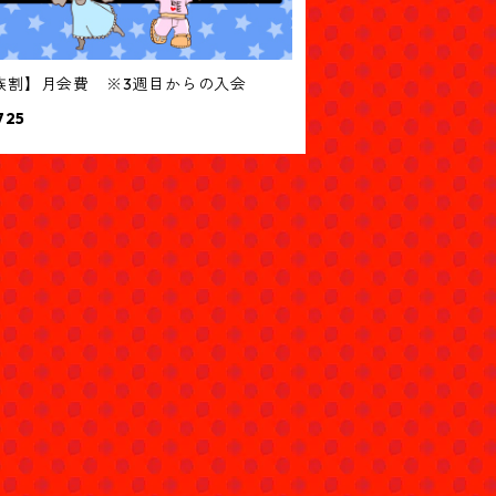
族割】月会費 ※3週目からの入会
725