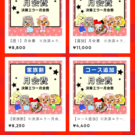
【週１】月会費 ※決済エラ
【選抜】月会費 ※決済エラ
ー月会費
ー月会費
¥8,800
¥11,000
【家族割】※決済エラー月会
【コース追加】※決済エラー
費
月会費
¥8,250
¥4,400