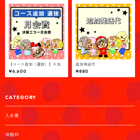
【コース追加（選抜）】※決
追加発送代
済エラー月会費
¥6,600
¥880
CATEGORY
入会費
体験料