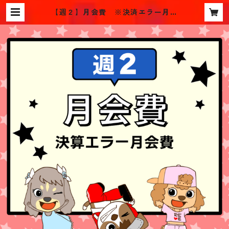
【週２】月会費 ※決済エラー月会
費 | revedance.online